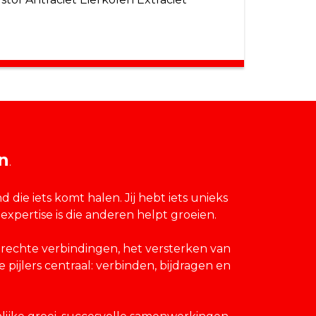
n
.
ie iets komt halen. Jij hebt iets unieks
expertise is die anderen helpt groeien.
rechte verbindingen, het versterken van
pijlers centraal: verbinden, bijdragen en