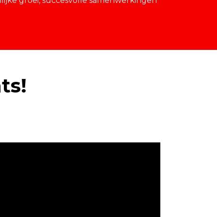
nlijke groei, succesvolle samenwerkingen
ts!