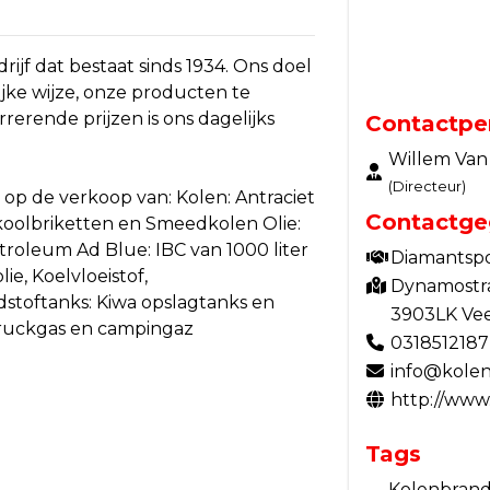
drijf dat bestaat sinds 1934. Ons doel
ijke wijze, onze producten te
rerende prijzen is ons dagelijks
Contactpe
Willem Van
(Directeur)
h op de verkoop van: Kolen: Antraciet
Contactge
nkoolbriketten en Smeedkolen Olie:
troleum Ad Blue: IBC van 1000 liter
Diamantsp
e, Koelvloeistof,
Dynamostr
dstoftanks: Kiwa opslagtanks en
3903LK Ve
ftruckgas en campingaz
0318512187
info@kolen
http://www
Tags
Kolenbrands