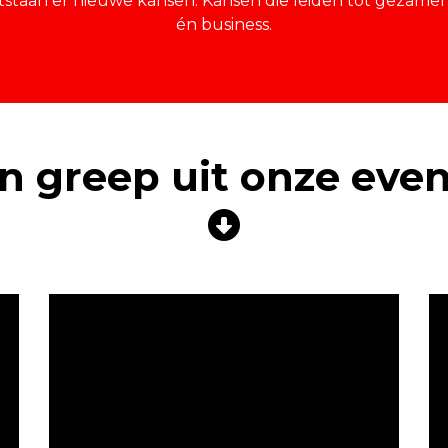
ntstaan er nieuwe kansen. Kansen die leiden tot gezame
én business.
n greep uit onze even