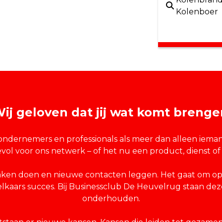
Kolenboer
ij geloven dat jij wat komt brenge
ndernemers en professionals als meer dan alleen iemand d
evol voor ons netwerk – of het nu een product, dienst of 
aken doen en nieuwe contacten leggen. Het gaat om op
elkaars succes. Bij Businessclub De Heuvelrug staan deze 
onderhouden.