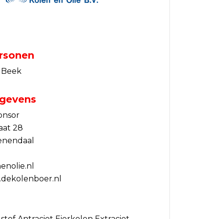
rsonen
 Beek
gevens
onsor
aat 28
enendaal
enolie.nl
.dekolenboer.nl
tof Antraciet Eierkolen Extraciet