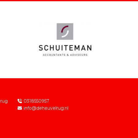
lrug
0318550957
info@deheuvelrug.nl