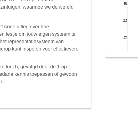
16
f zintuigen, waarmee we de wereld
23
ft Anne uitleg over hoe
en testje om jouw eigen systeem te
30
 het representatiesysteem van
ierop kunt inspelen voor effectievere
jke lunch, gevolgd door de 1-op-1
pgedane kennis toepassen of gewoon
r.