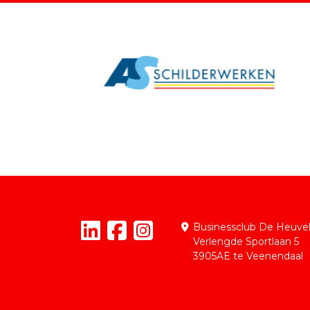
Businessclub De Heuve
Verlengde Sportlaan 5
3905AE te Veenendaal