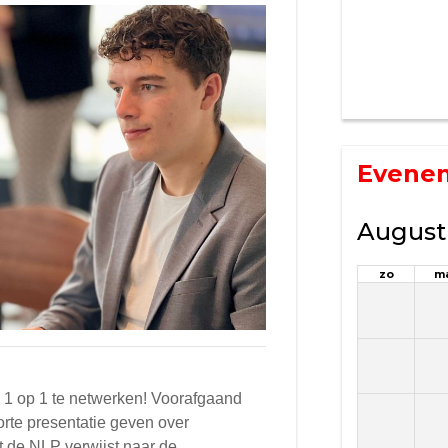
Evene
August
zo
m
m 1 op 1 te netwerken! Voorafgaand
rte presentatie geven over
t de NLP verwijst naar de