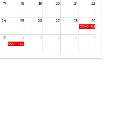
17
18
19
20
21
22
24
25
26
27
28
29
DOVO - Scherpenzeel
31
1
2
3
4
5
Openings Business Borrel bij Mucha