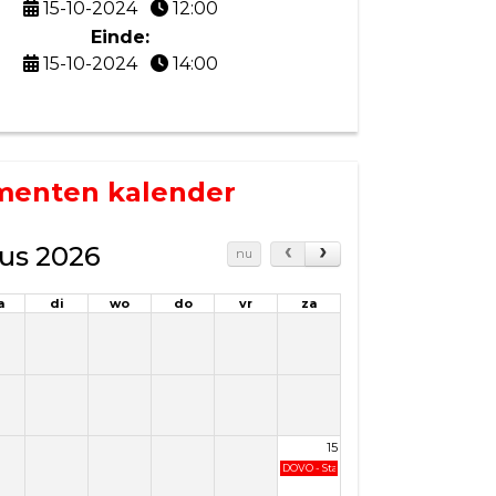
15-10-2024
12:00
Einde:
15-10-2024
14:00
menten kalender
us 2026
nu
a
di
wo
do
vr
za
15
DOVO - Staphorst