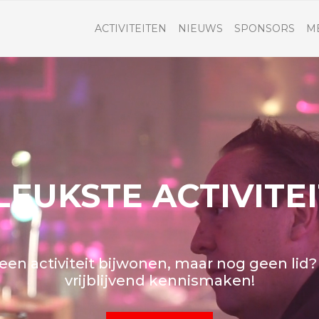
ACTIVITEITEN
NIEUWS
SPONSORS
M
LEUKSTE ACTIVITE
een activiteit bijwonen, maar nog geen lid
vrijblijvend kennismaken!